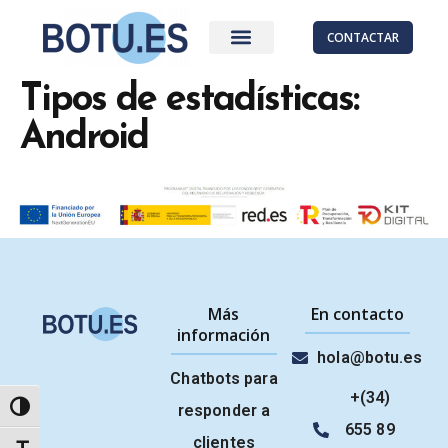
CONTACTAR
Tipos de estadísticas:
Android
Más
En contacto
información
hola@botu.es
Chatbots para
+(34)
ALTERNAR ALTO CONTRASTE
responder a
655 89
clientes