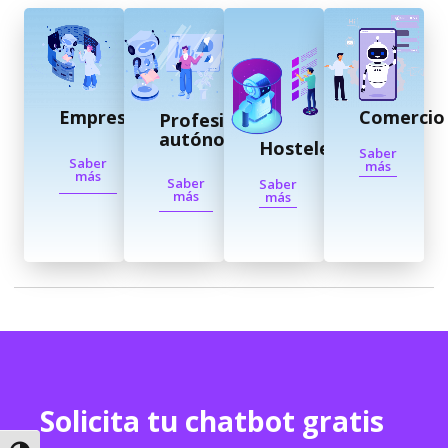
Empresas
Comercio
Profesionales
autónomos
Hostelería
Saber
Saber
más
más
Saber
Saber
más
más
Solicita tu chatbot gratis