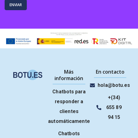
ENVIAR
Más
En contacto
información
hola@botu.es
Chatbots para
+(34)
responder a
655 89
clientes
94 15
automáticamente
Chatbots