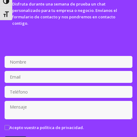
ALTERNAR ALTO CONTRASTE
Disfruta durante una semana de prueba un chat
personalizado para tu empresa o negocio. Envíanos el
ALTERNAR TAMAÑO DE LETRA
formulario de contacto y nos pondremos en contacto
contigo.
Correo
electrónico
Acepto vuestra
política de privacidad.